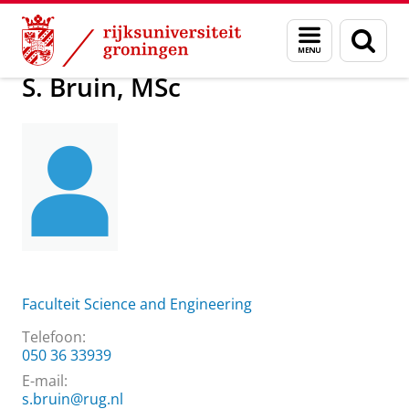
Skip
Skip
Over ons
S. Bruin, MSc
Menu
Zoek
to
to
en
Content
Navigation
zoeken
S. Bruin, MSc
Faculteit Science and Engineering
Telefoon:
050 36 33939
E-mail:
s.bruin@rug.nl