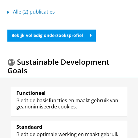
Alle (2) publicaties
Bekijk volledig onderzoeksprofiel
Sustainable Development
Goals
Meer informatie over de
Sustainable Development
Functioneel
Goals.
Biedt de basisfuncties en maakt gebruik van
geanonimiseerde cookies.
F
L
R
I
Y
Volg de RUG
a
i
S
n
o
Standaard
c
n
S
s
u
Biedt de optimale werking en maakt gebruik
e
k
-
t
T
Studiekiezers