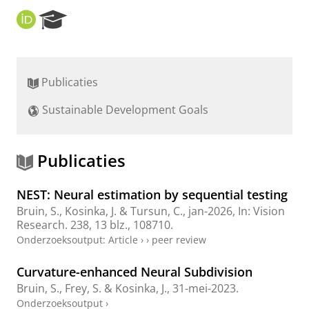
O
R
R
e
C
s
I
e
D
a
Publicaties
r
c
Sustainable Development Goals
h
P
o
r
Publicaties
t
a
NEST: Neural estimation by sequential testing
l
Bruin, S.
,
Kosinka, J.
&
Tursun, C.
,
jan-2026
,
In:
Vision
Research.
238
,
13 blz.
, 108710.
Onderzoeksoutput
:
Article
›
›
peer review
Curvature-enhanced Neural Subdivision
Bruin, S.
,
Frey, S.
&
Kosinka, J.
,
31-mei-2023
.
Onderzoeksoutput
›