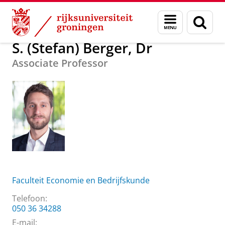
Skip
Skip
Over ons
S. (Stefan) Berger, Dr
Menu
Zoek
to
to
en
Content
Navigation
zoeken
S. (Stefan) Berger, Dr
Associate Professor
Faculteit Economie en Bedrijfskunde
Telefoon:
050 36 34288
E-mail: