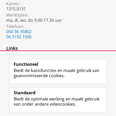
Kamer:
1315.0131
Werktijden:
ma, di, wo, do 9.00-17.30 uur
Telefoon:
050 36 35802
06 3192 1006
Links
Talencentrum
Functioneel
Biedt de basisfuncties en maakt gebruik van
geanonimiseerde cookies.
F
L
R
I
Y
Volg de RUG
a
i
S
n
o
Standaard
c
n
S
s
u
Biedt de optimale werking en maakt gebruik
e
k
-
t
T
Studiekiezers
van onder andere videocookies.
b
e
f
a
u
Maatschappij/bedrijven
o
d
e
g
b
o
I
e
r
e