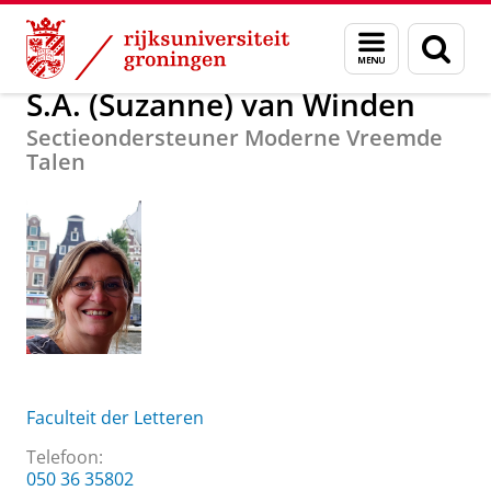
Skip
Skip
Over ons
S.A. (Suzanne) van Winden
Menu
Zoek
to
to
en
Content
Navigation
zoeken
S.A. (Suzanne) van Winden
Sectieondersteuner Moderne Vreemde
Talen
Faculteit der Letteren
Telefoon:
050 36 35802