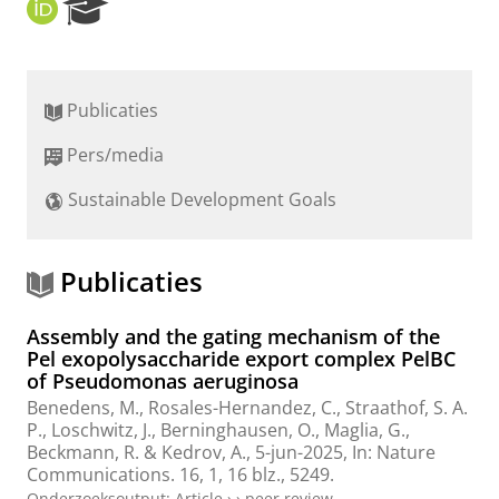
O
R
R
e
C
s
I
e
D
a
Publicaties
r
c
Pers/media
h
P
Sustainable Development Goals
o
r
t
a
Publicaties
l
Assembly and the gating mechanism of the
Pel exopolysaccharide export complex PelBC
of Pseudomonas aeruginosa
Benedens, M., Rosales-Hernandez, C.,
Straathof, S. A.
P.
, Loschwitz, J., Berninghausen, O.,
Maglia, G.
,
Beckmann, R. & Kedrov, A.,
5-jun-2025
,
In:
Nature
Communications.
16
,
1
,
16 blz.
, 5249.
Onderzoeksoutput
:
Article
›
›
peer review