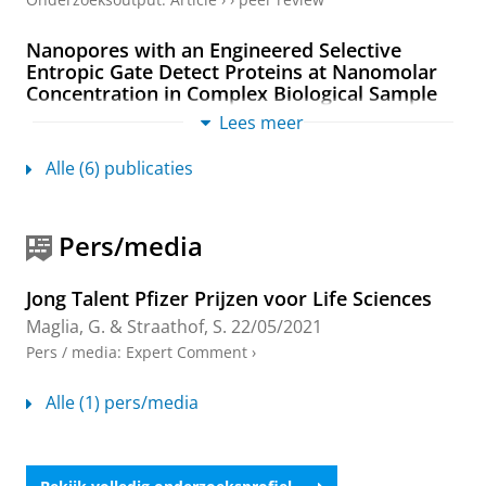
Nanopores with an Engineered Selective
Entropic Gate Detect Proteins at Nanomolar
Concentration in Complex Biological Sample
Straathof, S.
, Di Muccio, G. &
Maglia, G.
,
7-mei-2025
,
Lees meer
In:
Journal of the American Chemical Society.
147
,
18
,
blz. 15050-15065
16 blz.
, 4c17147.
Alle (6) publicaties
Onderzoeksoutput
:
Article
›
›
peer review
The anatomy of a nanopore sensor:
Pers/media
Engineering biological nanopores for the
detection of folded proteins directly in blood
Jong Talent Pfizer Prijzen voor Life Sciences
Straathof, S.
,
2025
, [Groningen]:
University of
Maglia, G.
&
Straathof, S.
22/05/2021
Groningen
.
284 blz.
Onderzoeksoutput
Pers / media
:
Expert Comment
›
Large conical nanopores and uses thereof in
Alle (1) pers/media
analyte sensing
Maglia, G.
(Uitvinder),
Yelleswarapu, M.
(Uitvinder),
Wloka, C.
(Uitvinder) &
Straathof, S.
(Uitvinder),
3-okt-