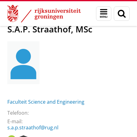
Skip
Skip
Over ons
S.A.P. Straathof, MSc
Menu
Zoek
to
to
en
Content
Navigation
zoeken
S.A.P. Straathof, MSc
Faculteit Science and Engineering
Telefoon:
E-mail:
s.a.p.straathof@rug.nl