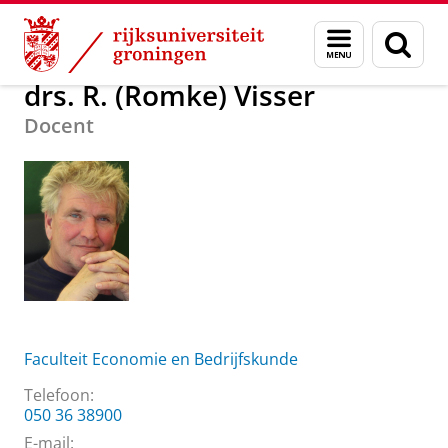
Skip
Skip
Over ons
drs. R. (Romke) Visser
Menu
Zoek
to
to
en
Content
Navigation
zoeken
drs. R. (Romke) Visser
Docent
Faculteit Economie en Bedrijfskunde
Telefoon:
050 36 38900
E-mail: