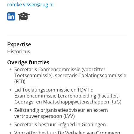
romke.visser@rug.nl
L
R
i
e
n
s
k
e
e
a
Expertise
d
r
I
c
Historicus
n
h
Overige functies
P
o
Secretaris Examencommissie (voorzitter
r
Toetscommissie), secretaris Toelatingscommissie
t
(FEB)
a
Lid Toelatingscommissie en FDV-lid
l
Examencommissie Lerarenopleiding (Faculteit
Gedrags- en Maatschappijwetenschappen RuG)
Zelfstandig organisatieadviseur en extern
vertrouwenspersoon (LVV)
Secretaris bestuur Erfgoed in Groningen
Voorzitter bestuur De Verhalen van Groningen