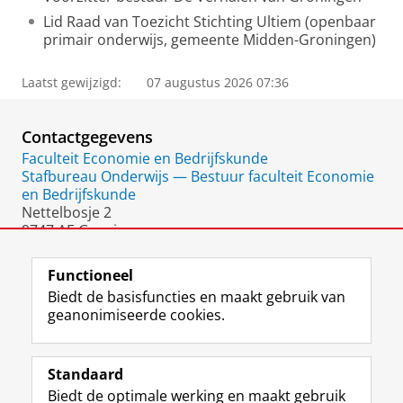
Lid Raad van Toezicht Stichting Ultiem (openbaar
primair onderwijs, gemeente Midden-Groningen)
Laatst gewijzigd:
07 augustus 2026 07:36
Contactgegevens
Faculteit Economie en Bedrijfskunde
Stafbureau Onderwijs — Bestuur faculteit Economie
en Bedrijfskunde
Nettelbosje 2
9747 AE Groningen
Nederland
Functioneel
Biedt de basisfuncties en maakt gebruik van
geanonimiseerde cookies.
F
L
R
I
Y
Volg de RUG
a
i
S
n
o
Standaard
c
n
S
s
u
Biedt de optimale werking en maakt gebruik
e
k
-
t
T
Studiekiezers