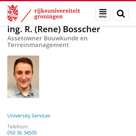
Skip
Skip
Over ons
ing. R. (Rene) Bosscher
Menu
Zoek
to
to
en
Content
Navigation
zoeken
ing. R. (Rene) Bosscher
Assetowner Bouwkunde en
Terreinmanagement
University Services
Telefoon:
050 36 34505