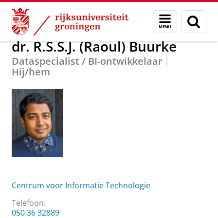
Skip
Skip
Over ons
dr. R.S.S.J. (Raoul) Buurke
Menu
Zoek
to
to
en
Content
Navigation
zoeken
dr. R.S.S.J. (Raoul) Buurke
Dataspecialist / BI-ontwikkelaar
Hij/hem
Centrum voor Informatie Technologie
Telefoon:
050 36 32889