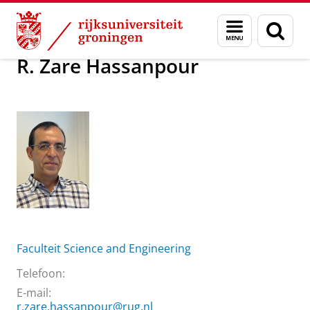
Skip
Skip
Over ons
R. Zare Hassanpour
Menu
Zoek
to
to
en
Content
Navigation
zoeken
R. Zare Hassanpour
Faculteit Science and Engineering
Telefoon:
E-mail:
r.zare.hassanpour@rug.nl