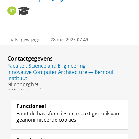
O
R
R
e
C
s
I
e
D
a
Laatst gewijzigd:
28 mei 2025 07:49
r
c
h
Contactgegevens
P
o
Faculteit Science and Engineering
r
Innovative Computer Architecture — Bernoulli
t
Instituut
a
Nijenborgh 9
l
9747 AG Groningen
Nederland
Functioneel
Biedt de basisfuncties en maakt gebruik van
geanonimiseerde cookies.
F
L
R
I
Y
Volg de RUG
a
i
S
n
o