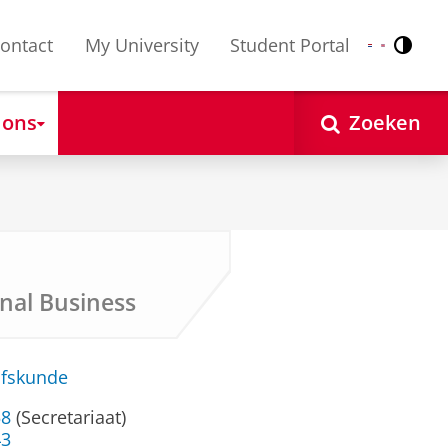
ontact
My University
Student Portal
Contr
Nederlands
English
 ons
Zoeken
onal Business
jfskunde
58
(Secretariaat)
43