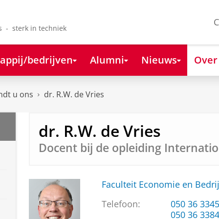
C
s - sterk in techniek
appij/bedrijven
Alumni
Nieuws
Over
ndt u ons
dr. R.W. de Vries
dr. R.W. de Vries
Docent bij de opleiding Internati
Faculteit Economie en Bedri
Telefoon:
050 36 334
050 36 338