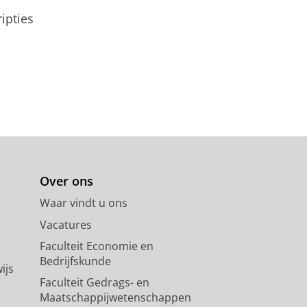
ipties
Over ons
Waar vindt u ons
Vacatures
Faculteit Economie en
Bedrijfskunde
ijs
Faculteit Gedrags- en
Maatschappijwetenschappen