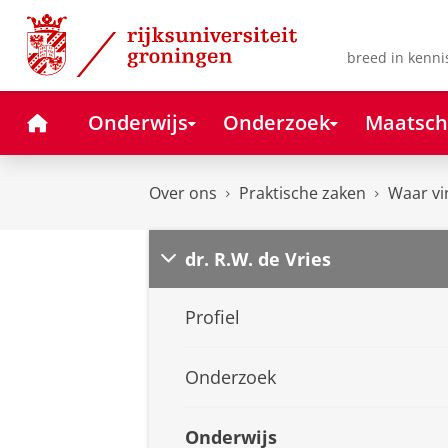
Skip
Skip
to
to
Content
Navigation
breed in kenni
Home
Onderwijs
Onderzoek
Maatsch
Over ons
Praktische zaken
Waar vi
dr. R.W. de Vries
Profiel
Onderzoek
Onderwijs