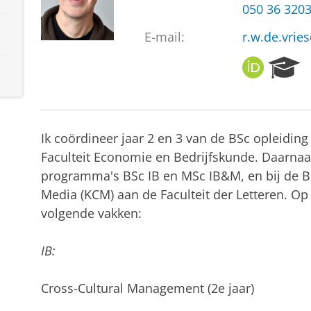
050 36 320
E-mail:
r.w.de.vrie
O
R
R
e
C
s
I
e
D
a
Ik coördineer jaar 2 en 3 van de BSc opleiding
r
c
Faculteit Economie en Bedrijfskunde. Daarnaas
h
programma's BSc IB en MSc IB&M, en bij de BS
P
Media (KCM) aan de Faculteit der Letteren. Op
o
volgende vakken:
r
t
a
IB:
l
Cross-Cultural Management (2e jaar)