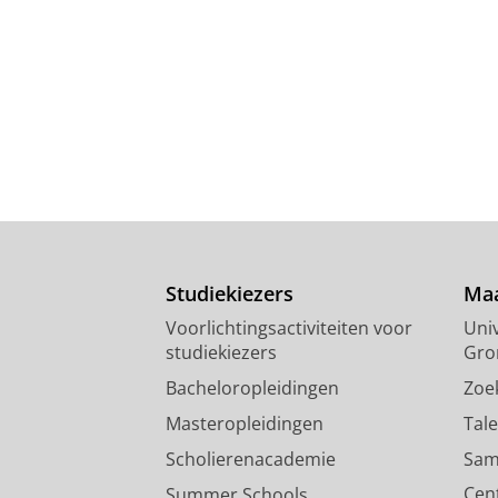
Studiekiezers
Maa
Voorlichtingsactiviteiten voor
Univ
studiekiezers
Gro
Bacheloropleidingen
Zoe
Masteropleidingen
Tal
Scholierenacademie
Sam
Cen
Summer Schools