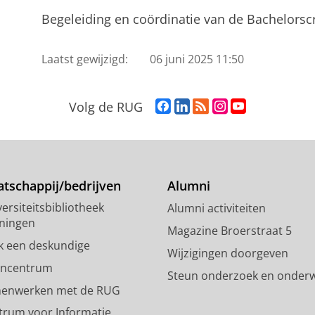
Begeleiding en coördinatie van de Bachelorscr
Laatst gewijzigd:
06 juni 2025 11:50
F
L
R
I
Y
Volg de RUG
a
i
S
n
o
c
n
S
s
u
e
k
-
t
T
b
e
f
a
u
o
d
e
g
b
tschappij/bedrijven
Alumni
o
I
e
r
e
ersiteitsbibliotheek
Alumni activiteiten
k
n
d
a
-
ningen
p
-
R
m
k
Magazine Broerstraat 5
a
p
i
-
a
k een deskundige
Wijzigingen doorgeven
g
a
j
a
n
encentrum
Steun onderzoek en onderw
i
g
k
c
a
enwerken met de RUG
n
i
s
c
a
a
n
u
o
l
trum voor Informatie