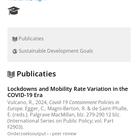
R
e
s
e
a
Publicaties
r
c
Sustainable Development Goals
h
P
o
r
Publicaties
t
a
Lockdowns and Mobility Rate Variation in the
l
COVID-19 Era
Vulcano, R.
,
2024
,
Covid-19 Containment Policies in
Europe.
Egger, C., Magni-Berton, R. & de Saint-Phalle,
E. (reds.).
Palgrave MacMillan
,
blz. 279-290
12 blz.
(International Series on Public Policy; vol. Part
F2903).
Onderzoeksoutput
›
›
peer review