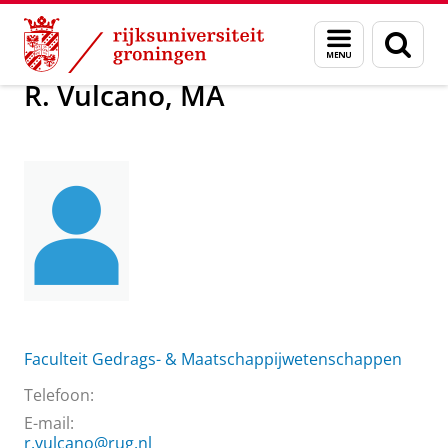
Skip
Skip
Over ons
R. Vulcano, MA
Menu
Zoek
to
to
en
Content
Navigation
zoeken
R. Vulcano, MA
Faculteit Gedrags- & Maatschappijwetenschappen
Telefoon:
E-mail:
r.vulcano@rug.nl