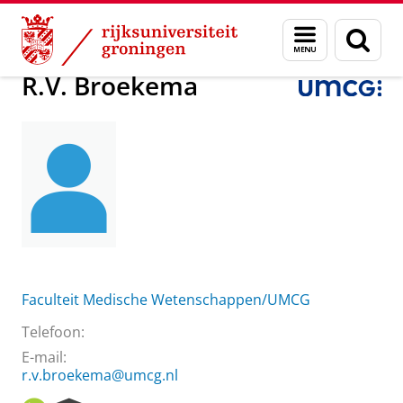
Skip
Skip
Over ons
R.V. Broekema
Menu
Zoek
to
to
en
Content
Navigation
zoeken
R.V. Broekema
Faculteit Medische Wetenschappen/UMCG
Telefoon:
E-mail:
r.v.broekema@umcg.nl