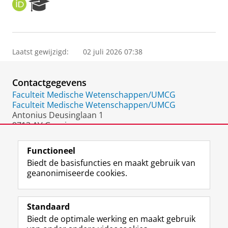
O
R
R
e
C
s
I
e
D
a
Laatst gewijzigd:
02 juli 2026 07:38
r
c
h
Contactgegevens
P
o
Faculteit Medische Wetenschappen/UMCG
r
Faculteit Medische Wetenschappen/UMCG
t
Antonius Deusinglaan 1
a
9713 AV Groningen
l
Nederland
Functioneel
Biedt de basisfuncties en maakt gebruik van
geanonimiseerde cookies.
F
L
R
I
Y
Volg de RUG
a
i
S
n
o
Standaard
c
n
S
s
u
Biedt de optimale werking en maakt gebruik
e
k
-
t
T
Studiekiezers