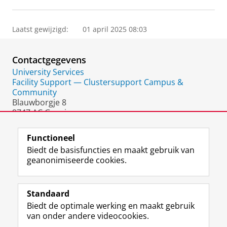
Laatst gewijzigd:
01 april 2025 08:03
Contactgegevens
University Services
Facility Support — Clustersupport Campus &
Community
Blauwborgje 8
9747 AC Groningen
Nederland
Functioneel
Biedt de basisfuncties en maakt gebruik van
geanonimiseerde cookies.
F
L
R
I
Y
Volg de RUG
a
i
S
n
o
Standaard
c
n
S
s
u
Biedt de optimale werking en maakt gebruik
e
k
-
t
T
Studiekiezers
van onder andere videocookies.
b
e
f
a
u