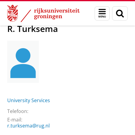
Skip
Skip
Over ons
R. Turksema
Menu
Zoek
to
to
en
Content
Navigation
zoeken
R. Turksema
University Services
Telefoon:
E-mail:
r.turksema@rug.nl