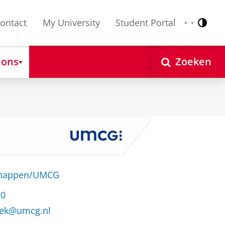
ontact
My University
Student Portal
Contr
Nederlands
English
 ons
Zoeken
schappen/UMCG
10
eek@umcg.nl