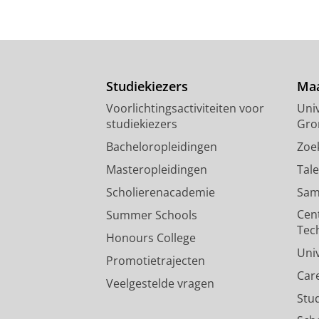
Studiekiezers
Maa
Voorlichtingsactiviteiten voor
Univ
studiekiezers
Gro
Bacheloropleidingen
Zoe
Masteropleidingen
Tal
Scholierenacademie
Sam
Cen
Summer Schools
Tec
Honours College
Uni
Promotietrajecten
Car
Veelgestelde vragen
Stu