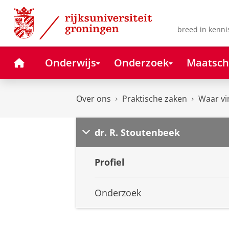
Skip
Skip
to
to
Content
Navigation
breed in kenni
Home
Onderwijs
Onderzoek
Maatsch
Over ons
Praktische zaken
Waar vi
dr. R. Stoutenbeek
Profiel
Onderzoek