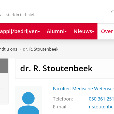
C
s - sterk in techniek
appij/bedrijven
Alumni
Nieuws
Over
ndt u ons
dr. R. Stoutenbeek
dr. R. Stoutenbeek
Faculteit Medische Weten
Telefoon:
050 361 25
E-mail:
r.stoutenb