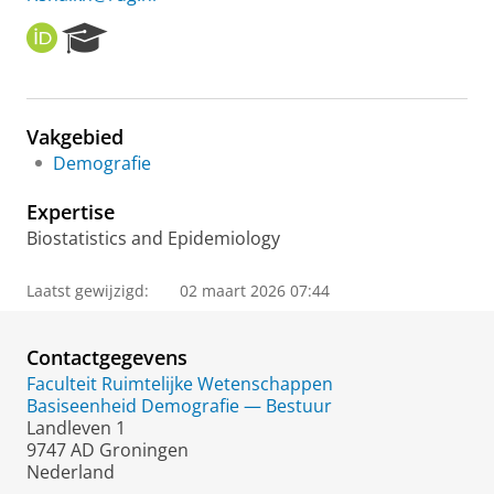
O
R
R
e
C
s
I
e
D
a
Vakgebied
r
Demografie
c
h
Expertise
P
o
Biostatistics and Epidemiology
r
t
Laatst gewijzigd:
02 maart 2026 07:44
a
l
Contactgegevens
Faculteit Ruimtelijke Wetenschappen
Basiseenheid Demografie — Bestuur
Landleven 1
9747 AD Groningen
Nederland