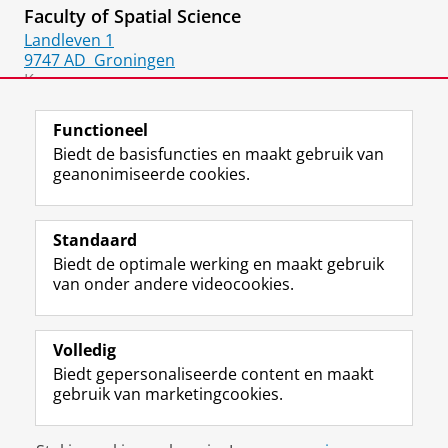
Faculty of Spatial Science
Landleven 1
9747 AD
Groningen
Kamer:
119
Functioneel
Biedt de basisfuncties en maakt gebruik van
geanonimiseerde cookies.
F
L
R
I
Y
Volg de RUG
a
i
S
n
o
Standaard
c
n
S
s
u
Biedt de optimale werking en maakt gebruik
e
k
-
t
T
Studiekiezers
van onder andere videocookies.
b
e
f
a
u
Maatschappij/bedrijven
o
d
e
g
b
o
I
e
r
e
Alumni
k
n
d
a
-
Volledig
p
-
R
m
k
Biedt gepersonaliseerde content en maakt
Over ons
a
p
i
-
a
gebruik van marketingcookies.
g
a
j
a
n
i
g
k
c
a
Disclaimer & Copyright
Privacy
Cookies