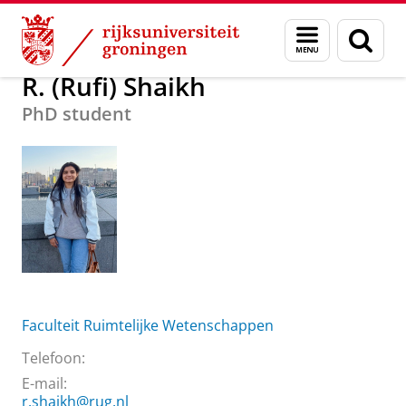
Skip
Skip
Over ons
R. (Rufi) Shaikh
Menu
Zoek
to
to
en
Content
Navigation
zoeken
R. (Rufi) Shaikh
PhD student
Faculteit Ruimtelijke Wetenschappen
Telefoon:
E-mail:
r.shaikh@rug.nl