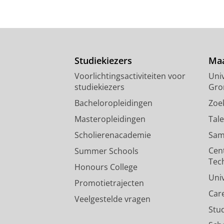
Studiekiezers
Maa
Voorlichtingsactiviteiten voor
Univ
studiekiezers
Gro
Bacheloropleidingen
Zoe
Masteropleidingen
Tal
Scholierenacademie
Sam
Cen
Summer Schools
Tec
Honours College
Uni
Promotietrajecten
Car
Veelgestelde vragen
Stu