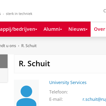
C
s - sterk in techniek
appij/bedrijven
Alumni
Nieuws
Over
ndt u ons
R. Schuit
R. Schuit
University Services
Telefoon:
E-mail:
r.schuit@ru