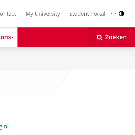
ontact
My University
Student Portal
Contr
Nederlands
English
 ons
Zoeken
g.nl