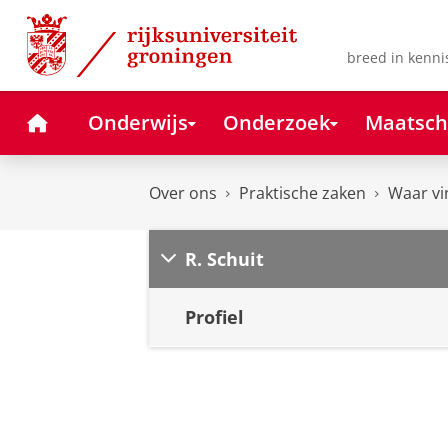
Skip
Skip
to
to
Content
Navigation
breed in kenni
Home
Onderwijs
Onderzoek
Maatsch
Over ons
Praktische zaken
Waar vi
R. Schuit
Profiel