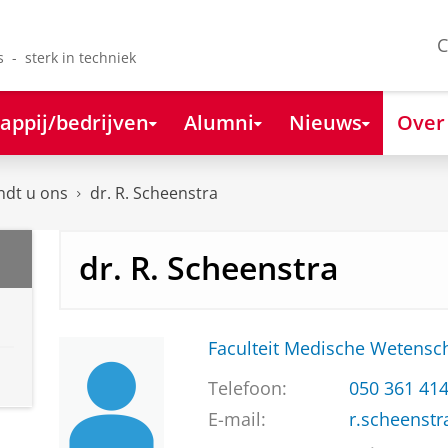
C
s - sterk in techniek
appij/bedrijven
Alumni
Nieuws
Over
ndt u ons
dr. R. Scheenstra
dr. R. Scheenstra
Faculteit Medische Weten
Telefoon:
050 361 41
E-mail:
r.scheenst