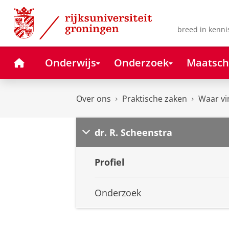
Skip
Skip
to
to
Content
Navigation
breed in kenni
Home
Onderwijs
Onderzoek
Maatsch
Over ons
Praktische zaken
Waar vi
dr. R. Scheenstra
Profiel
Onderzoek