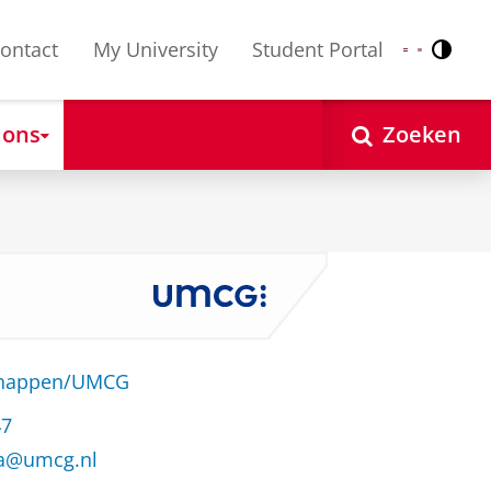
ontact
My University
Student Portal
Contr
Nederlands
English
 ons
Zoeken
schappen/UMCG
47
ra@umcg.nl