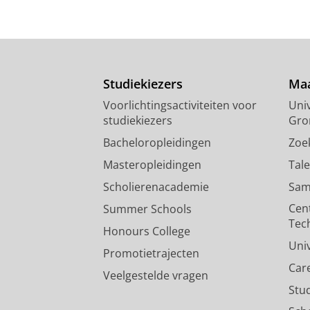
Studiekiezers
Maa
Voorlichtingsactiviteiten voor
Univ
studiekiezers
Gro
Bacheloropleidingen
Zoe
Masteropleidingen
Tal
Scholierenacademie
Sam
Cen
Summer Schools
Tec
Honours College
Uni
Promotietrajecten
Car
Veelgestelde vragen
Stu