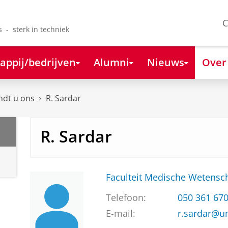
C
s - sterk in techniek
appij/bedrijven
Alumni
Nieuws
Over
ndt u ons
R. Sardar
R. Sardar
Faculteit Medische Weten
Telefoon:
050 361 67
E-mail:
r.sardar@u