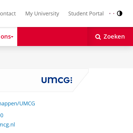
ontact
My University
Student Portal
Contr
Nederlands
English
 ons
Zoeken
schappen/UMCG
00
mcg.nl