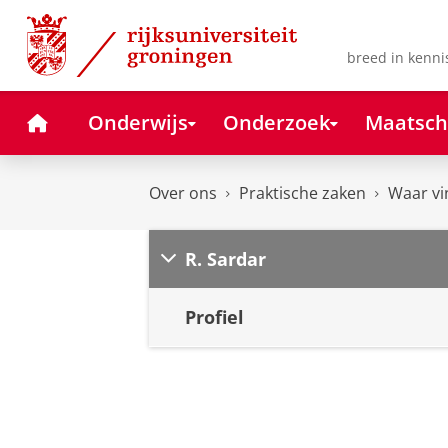
Skip
Skip
to
to
Content
Navigation
breed in kenni
Home
Onderwijs
Onderzoek
Maatsch
Over ons
Praktische zaken
Waar vi
R. Sardar
Profiel