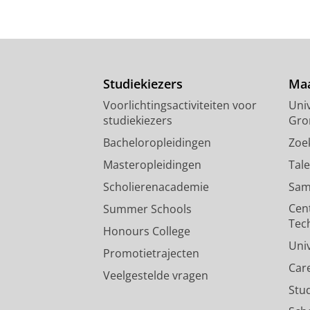
Studiekiezers
Maa
Voorlichtingsactiviteiten voor
Univ
studiekiezers
Gro
Bacheloropleidingen
Zoe
Masteropleidingen
Tal
Scholierenacademie
Sam
Cen
Summer Schools
Tec
Honours College
Uni
Promotietrajecten
Car
Veelgestelde vragen
Stu