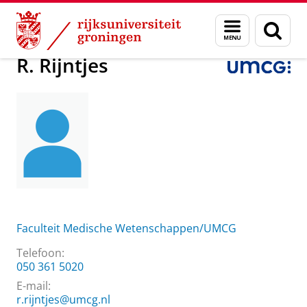
Skip
Skip
Over ons
R. Rijntjes
Menu
Zoek
to
to
en
Content
Navigation
zoeken
R. Rijntjes
Faculteit Medische Wetenschappen/UMCG
Telefoon:
050 361 5020
E-mail:
r.rijntjes@umcg.nl