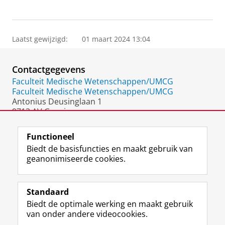
Laatst gewijzigd:
01 maart 2024 13:04
Contactgegevens
Faculteit Medische Wetenschappen/UMCG
Faculteit Medische Wetenschappen/UMCG
Antonius Deusinglaan 1
9713 AV Groningen
Nederland
Functioneel
Biedt de basisfuncties en maakt gebruik van
geanonimiseerde cookies.
F
L
R
I
Y
Volg de RUG
a
i
S
n
o
Standaard
c
n
S
s
u
Biedt de optimale werking en maakt gebruik
e
k
-
t
T
Studiekiezers
van onder andere videocookies.
b
e
f
a
u