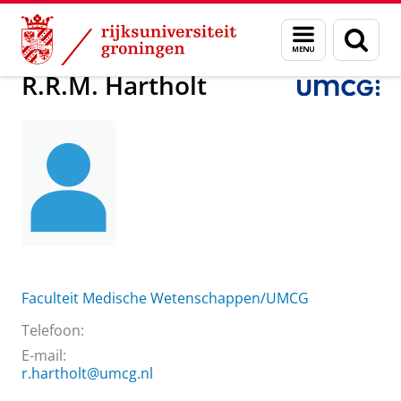
Skip
Skip
Over ons
R.R.M. Hartholt
Menu
Zoek
to
to
en
Content
Navigation
zoeken
R.R.M. Hartholt
Faculteit Medische Wetenschappen/UMCG
Telefoon:
E-mail:
r.hartholt@umcg.nl