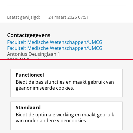
Laatst gewijzigd:
24 maart 2026 07:51
Contactgegevens
Faculteit Medische Wetenschappen/UMCG
Faculteit Medische Wetenschappen/UMCG
Antonius Deusinglaan 1
9713 AV Groningen
Nederland
Functioneel
Biedt de basisfuncties en maakt gebruik van
geanonimiseerde cookies.
F
L
R
I
Y
Volg de RUG
a
i
S
n
o
Standaard
c
n
S
s
u
Biedt de optimale werking en maakt gebruik
e
k
-
t
T
Studiekiezers
van onder andere videocookies.
b
e
f
a
u
Maatschappij/bedrijven
o
d
e
g
b