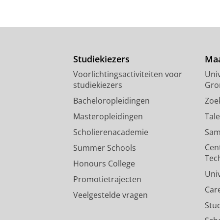
335305.
Onderzoeksoutput
:
Article
›
›
peer revi
Structural modulation in potas
Kulish, L. D.
,
Nukala, P.
,
Scholtens, 
Studiekiezers
Maa
Materials Chemistry C.
9
,
4
,
blz. 13
Voorlichtingsactiviteiten voor
Univ
Onderzoeksoutput
:
Article
›
›
peer revi
studiekiezers
Gro
Bacheloropleidingen
Zoe
Masteropleidingen
Tal
Scholierenacademie
Sam
Cen
Summer Schools
Tec
Honours College
Uni
Promotietrajecten
Car
Veelgestelde vragen
Stu