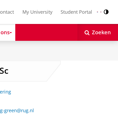
ontact
My University
Student Portal
Contr
Nederlands
English
 ons
Zoeken
Sc
ering
g-green@rug.nl