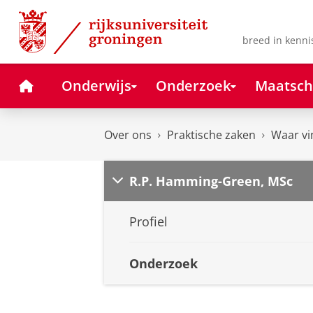
Skip
Skip
to
to
Content
Navigation
breed in kenni
Home
Onderwijs
Onderzoek
Maatsch
Over ons
Praktische zaken
Waar vi
R.P. Hamming-Green, MSc
Profiel
Onderzoek