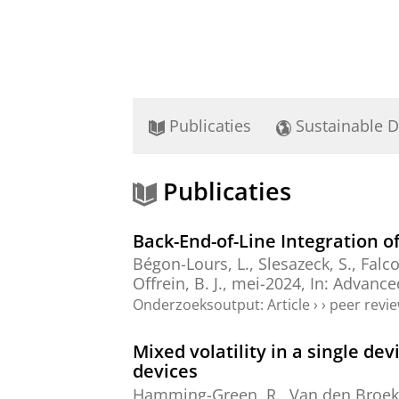
Publicaties
Sustainable 
Publicaties
Back-End-of-Line Integration 
Bégon-Lours, L., Slesazeck, S., Falco
Offrein, B. J.,
mei-2024
,
In:
Advanced
Onderzoeksoutput
:
Article
›
›
peer revi
Mixed volatility in a single d
devices
Hamming-Green, R.
, Van den Broek