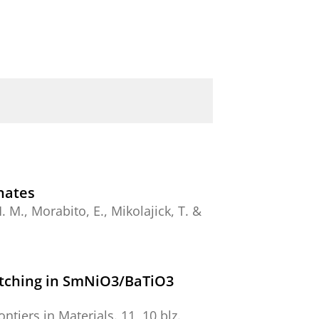
nates
. M., Morabito, E., Mikolajick, T. &
witching in SmNiO3/BaTiO3
ontiers in Materials.
11
,
10 blz.
,