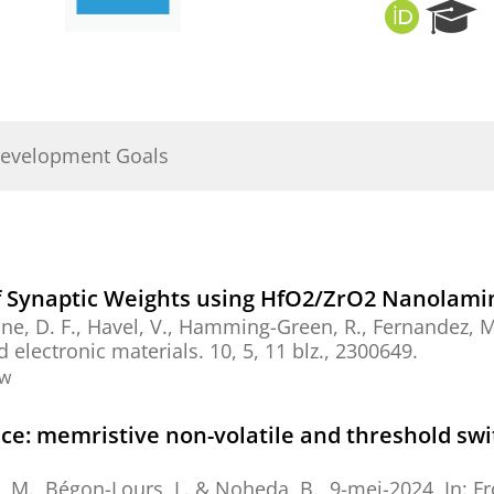
O
R
R
e
C
s
I
e
D
a
r
Development Goals
c
h
P
o
r
t
of Synaptic Weights using HfO2/ZrO2 Nanolami
a
ne, D. F., Havel, V.,
Hamming-Green, R.
, Fernandez, M
l
 electronic materials.
10
,
5
,
11 blz.
, 2300649.
ew
evice: memristive non-volatile and threshold s
, M., Bégon-Lours, L. &
Noheda, B.
,
9-mei-2024
,
In:
Fr