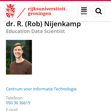
Skip
Skip
Over ons
dr. R. (Rob) Nijenkamp
Menu
Zoek
to
to
en
Content
Navigation
zoeken
dr. R. (Rob) Nijenkamp
Education Data Scientist
Centrum voor Informatie Technologie
Telefoon:
050 36 36619
E-mail: