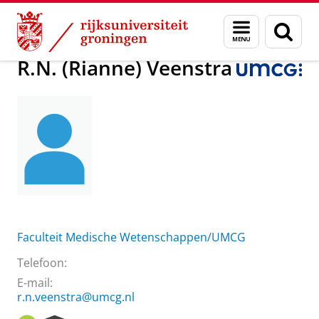
Skip
Skip
Over ons
R.N. (Rianne) Veenstra
Menu
Zoek
to
to
en
Content
Navigation
zoeken
R.N. (Rianne) Veenstra
Faculteit Medische Wetenschappen/UMCG
Telefoon:
E-mail:
r.n.veenstra@umcg.nl