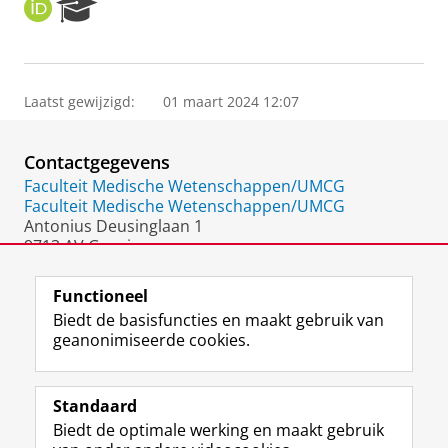
O
R
R
e
C
s
I
e
D
a
Laatst gewijzigd:
01 maart 2024 12:07
r
c
h
Contactgegevens
P
o
Faculteit Medische Wetenschappen/UMCG
r
Faculteit Medische Wetenschappen/UMCG
t
Antonius Deusinglaan 1
a
9713 AV Groningen
l
Nederland
Functioneel
Biedt de basisfuncties en maakt gebruik van
geanonimiseerde cookies.
F
L
R
I
Y
Volg de RUG
a
i
S
n
o
Standaard
c
n
S
s
u
Biedt de optimale werking en maakt gebruik
e
k
-
t
T
Studiekiezers