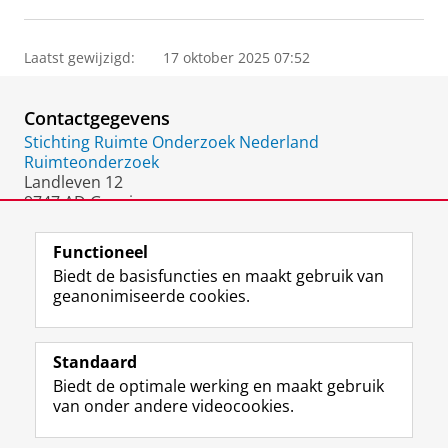
Laatst gewijzigd:
17 oktober 2025 07:52
Contactgegevens
Stichting Ruimte Onderzoek Nederland
Ruimteonderzoek
Landleven 12
9747 AD Groningen
Nederland
Functioneel
Biedt de basisfuncties en maakt gebruik van
geanonimiseerde cookies.
F
L
R
I
Y
Volg de RUG
a
i
S
n
o
Standaard
c
n
S
s
u
Biedt de optimale werking en maakt gebruik
e
k
-
t
T
Studiekiezers
van onder andere videocookies.
b
e
f
a
u
Maatschappij/bedrijven
o
d
e
g
b