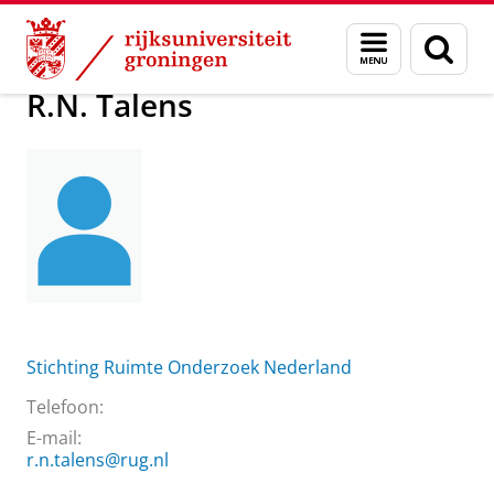
Skip
Skip
Over ons
R.N. Talens
Menu
Zoek
to
to
en
Content
Navigation
zoeken
R.N. Talens
Stichting Ruimte Onderzoek Nederland
Telefoon:
E-mail:
r.n.talens@rug.nl