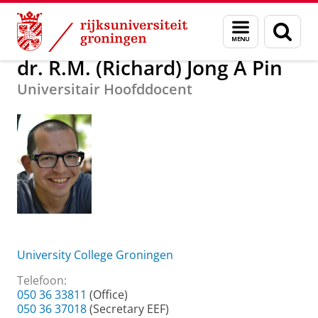
Skip
Skip
Over ons
dr. R.M. (Richard) Jong A Pin
Menu
Zoek
to
to
en
Content
Navigation
zoeken
dr. R.M. (Richard) Jong A Pin
Universitair Hoofddocent
University College Groningen
Telefoon:
050 36 33811
(Office)
050 36 37018
(Secretary EEF)