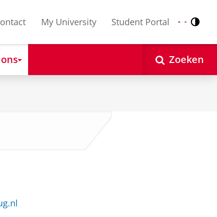
ontact
My University
Student Portal
Contr
Nederlands
English
 ons
Zoeken
ug.nl