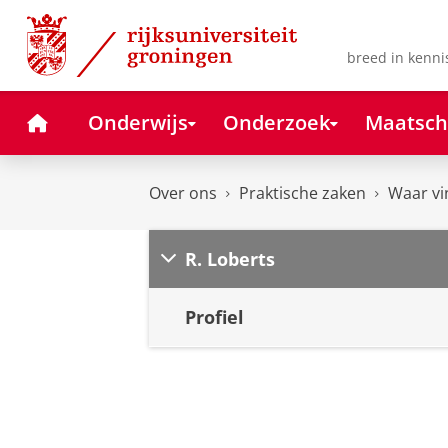
Skip
Skip
to
to
Content
Navigation
breed in kenni
Home
Onderwijs
Onderzoek
Maatsch
Over ons
Praktische zaken
Waar vi
R. Loberts
Profiel