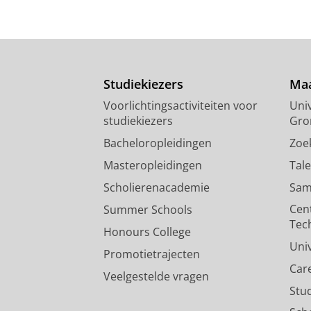
Studiekiezers
Maa
Voorlichtingsactiviteiten voor
Univ
studiekiezers
Gro
Bacheloropleidingen
Zoe
Masteropleidingen
Tal
Scholierenacademie
Sam
Cen
Summer Schools
Tec
Honours College
Uni
Promotietrajecten
Car
Veelgestelde vragen
Stu