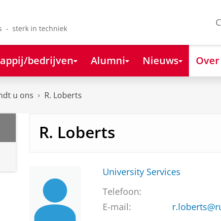
C
s - sterk in techniek
appij/bedrijven
Alumni
Nieuws
Over
ndt u ons
R. Loberts
R. Loberts
University Services
Telefoon:
E-mail:
r.loberts@r