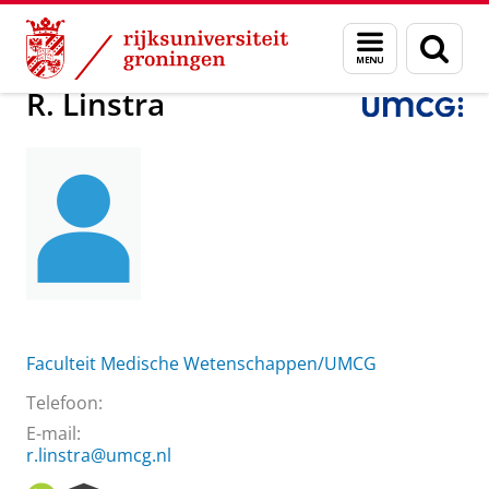
Skip
Skip
Over ons
R. Linstra
Menu
Zoek
to
to
en
Content
Navigation
zoeken
R. Linstra
Faculteit Medische Wetenschappen/UMCG
Telefoon:
E-mail:
r.linstra@umcg.nl