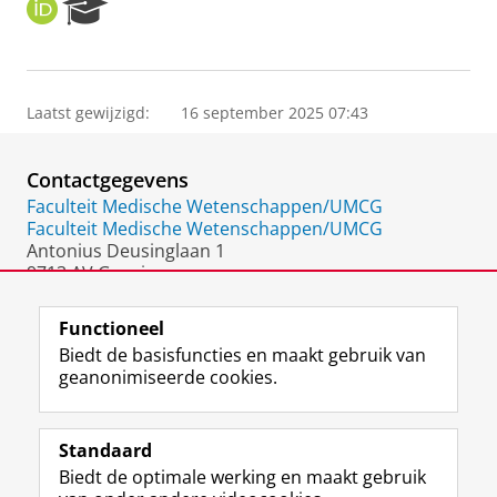
O
R
R
e
C
s
I
e
D
a
Laatst gewijzigd:
16 september 2025 07:43
r
c
h
Contactgegevens
P
o
Faculteit Medische Wetenschappen/UMCG
r
Faculteit Medische Wetenschappen/UMCG
t
Antonius Deusinglaan 1
a
9713 AV Groningen
l
Nederland
Functioneel
Biedt de basisfuncties en maakt gebruik van
geanonimiseerde cookies.
F
L
R
I
Y
Volg de RUG
a
i
S
n
o
Standaard
c
n
S
s
u
Biedt de optimale werking en maakt gebruik
e
k
-
t
T
Studiekiezers