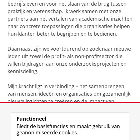
bedrijfsleven en voor het slaan van de brug tussen
praktijk en wetenschap. Ik werk samen met onze
partners aan het vertalen van academische inzichten
naar concrete toepassingen die organisaties helpen
hun klanten beter te begrijpen en te bedienen.
Daarnaast zijn we voortdurend op zoek naar nieuwe
leden uit zowel de profit- als non-profitsector die
willen bijdragen aan onze onderzoeksprojecten en
kennisdeling.
Mijn kracht ligt in verbinding – het samenbrengen
van mensen, ideeën en organisaties om gezamenlijk
nieuwe inzichten te creëren en de impact van
klantgericht denken te versterken.
Functioneel
Laatst gewijzigd:
08 mei 2026 07:45
Biedt de basisfuncties en maakt gebruik van
geanonimiseerde cookies.