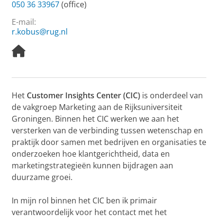
050 36 33967
(office)
E-mail:
r.kobus@rug.nl
H
o
m
e
p
Het
Customer Insights Center (CIC)
is onderdeel van
a
de vakgroep Marketing aan de Rijksuniversiteit
g
e
Groningen. Binnen het CIC werken we aan het
versterken van de verbinding tussen wetenschap en
praktijk door samen met bedrijven en organisaties te
onderzoeken hoe klantgerichtheid, data en
marketingstrategieën kunnen bijdragen aan
duurzame groei.
In mijn rol binnen het CIC ben ik primair
verantwoordelijk voor het contact met het