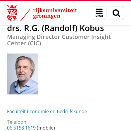
Skip
Skip
Over ons
drs. R.G. (Randolf) Kobus
Menu
Zoek
to
to
en
Content
Navigation
zoeken
drs. R.G. (Randolf) Kobus
Managing Director Customer Insight
Center (CIC)
Faculteit Economie en Bedrijfskunde
Telefoon:
06 5158 1619
(mobile)