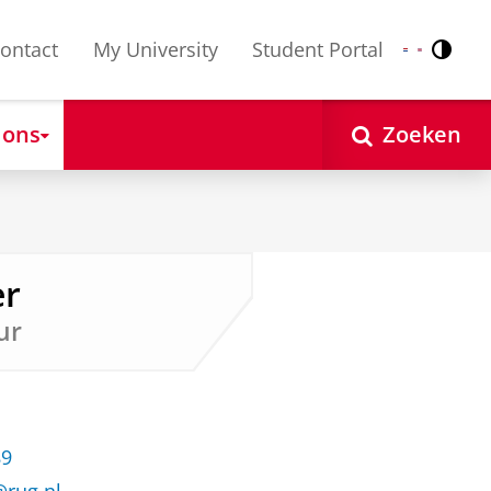
ontact
My University
Student Portal
Contr
Nederlands
English
 ons
Zoeken
er
ur
89