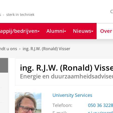
C
s - sterk in techniek
appij/bedrijven
Alumni
Nieuws
Over
ndt u ons
ing. R.J.W. (Ronald) Visser
ing. R.J.W. (Ronald) Viss
Energie en duurzaamheidsadvise
University Services
Telefoon:
050 36 322