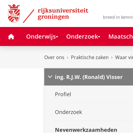
Skip
Skip
to
to
Content
Navigation
breed in kenni
Home
Onderwijs
Onderzoek
Maatsch
Over ons
Praktische zaken
Waar vi
ing. R.J.W. (Ronald) Visser
Profiel
Onderzoek
Nevenwerkzaamheden