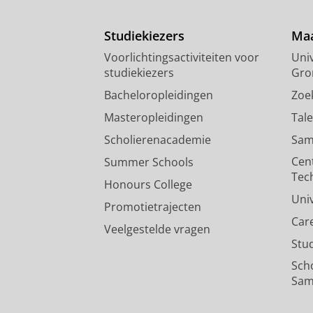
Studiekiezers
Maa
Voorlichtingsactiviteiten voor
Univ
studiekiezers
Gro
Bacheloropleidingen
Zoe
Masteropleidingen
Tal
Scholierenacademie
Sam
Cen
Summer Schools
Tec
Honours College
Uni
Promotietrajecten
Car
Veelgestelde vragen
Stu
Sch
Sam