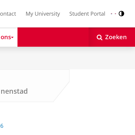
ontact
My University
Student Portal
Contr
Nederlands
English
 ons
Zoeken
nnenstad
26