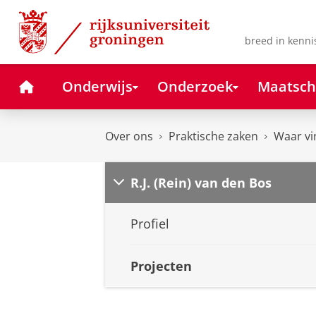
Skip
Skip
to
to
Content
Navigation
breed in kenni
Home
Onderwijs
Onderzoek
Maatsch
Over ons
Praktische zaken
Waar vi
R.J. (Rein) van den Bos
Profiel
Projecten