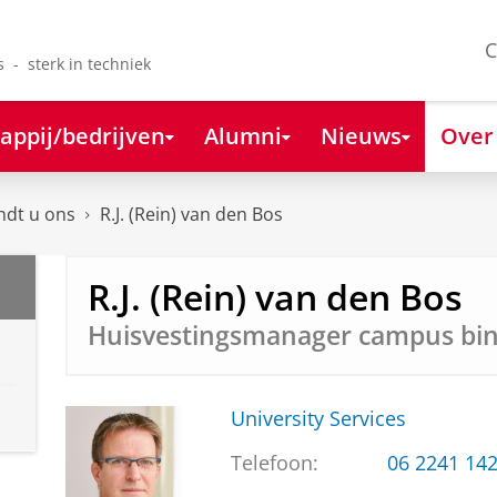
C
s - sterk in techniek
appij/bedrijven
Alumni
Nieuws
Over
ndt u ons
R.J. (Rein) van den Bos
R.J. (Rein) van den Bos
Huisvestingsmanager campus bi
University Services
Telefoon:
06 2241 14