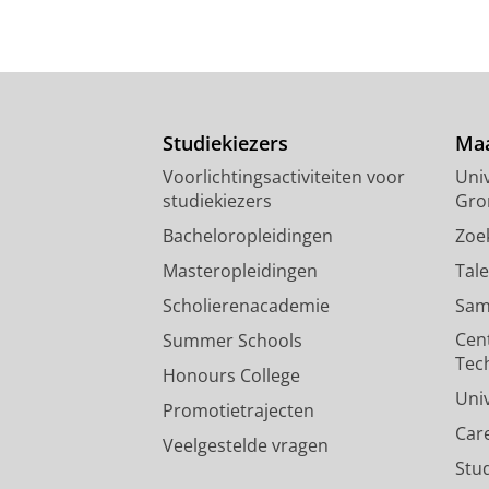
Studiekiezers
Maa
Voorlichtingsactiviteiten voor
Univ
studiekiezers
Gro
Bacheloropleidingen
Zoe
Masteropleidingen
Tal
Scholierenacademie
Sam
Cen
Summer Schools
Tec
Honours College
Uni
Promotietrajecten
Car
Veelgestelde vragen
Stu