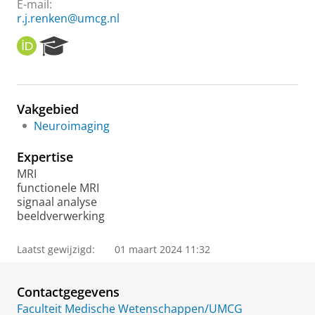
E-mail:
r.j.renken@umcg.nl
O
R
R
e
C
s
I
e
D
a
Vakgebied
r
Neuroimaging
c
h
Expertise
P
o
MRI
r
functionele MRI
t
signaal analyse
a
beeldverwerking
l
Laatst gewijzigd:
01 maart 2024 11:32
Contactgegevens
Faculteit Medische Wetenschappen/UMCG