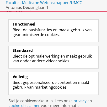
Faculteit Medische Wetenschappen/UMCG
Antonius Deusinglaan 1
9713 AV Groningen
Nederland
Functioneel
Biedt de basisfuncties en maakt gebruik van
geanonimiseerde cookies.
F
L
R
I
Y
Volg de RUG
a
i
S
n
o
Standaard
c
n
S
s
u
Biedt de optimale werking en maakt gebruik
e
k
-
t
T
Studiekiezers
van onder andere videocookies.
b
e
f
a
u
Maatschappij/bedrijven
o
d
e
g
b
o
I
e
r
e
Alumni
k
n
d
a
-
Volledig
p
-
R
m
k
Biedt gepersonaliseerde content en maakt
Over ons
a
p
i
-
a
gebruik van marketingcookies.
g
a
j
a
n
i
g
k
c
a
Disclaimer & Copyright
Privacy
Cookies
n
i
s
c
a
Stel je cookievoorkeur in. Lees onze
privacy
en
Inloggen
a
n
u
o
l
cookie disclaimer
voor meer informatie.