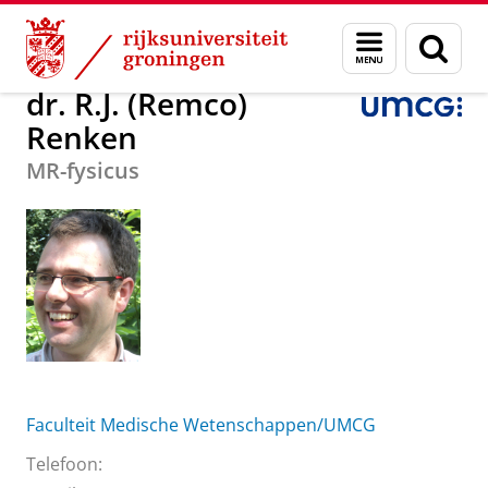
Skip
Skip
Over ons
dr. R.J. (Remco) Renken
Menu
Zoek
to
to
en
Content
Navigation
zoeken
dr. R.J. (Remco)
Renken
MR-fysicus
Faculteit Medische Wetenschappen/UMCG
Telefoon: