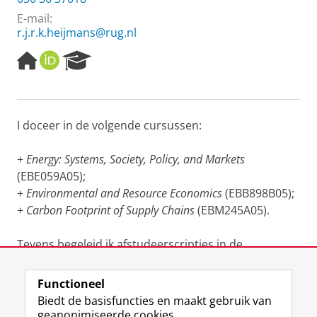
E-mail:
r.j.r.k.heijmans@rug.nl
H
O
R
o
R
e
m
C
s
e
I
e
p
D
a
I doceer in de volgende cursussen:
a
r
g
c
e
h
+
Energy: Systems, Society, Policy, and Markets
P
(EBE059A05);
o
+
Environmental and Resource Economics
(EBB898B05);
r
+
Carbon Footprint of Supply Chains
(EBM245A05).
t
a
l
Tevens begeleid ik afstudeerscripties in de
Economics and Finance master programma's.
Functioneel
Laatst gewijzigd:
03 augustus 2024 14:32
Biedt de basisfuncties en maakt gebruik van
geanonimiseerde cookies.