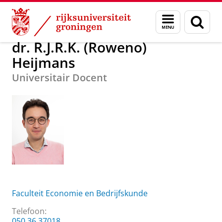
Skip
Skip
Over ons
dr. R.J.R.K. (Roweno) Heijmans
Menu
Zoek
to
to
en
Content
Navigation
zoeken
dr. R.J.R.K. (Roweno)
Heijmans
Universitair Docent
Faculteit Economie en Bedrijfskunde
Telefoon:
050 36 37018