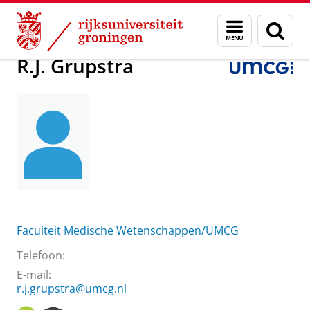
Skip
Skip
Over ons
R.J. Grupstra
Menu
Zoek
to
to
en
Content
Navigation
zoeken
R.J. Grupstra
Faculteit Medische Wetenschappen/UMCG
Telefoon:
E-mail:
r.j.grupstra@umcg.nl