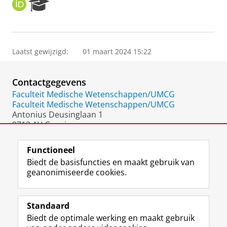
O
R
R
e
C
s
I
e
D
a
Laatst gewijzigd:
01 maart 2024 15:22
r
c
h
Contactgegevens
P
o
Faculteit Medische Wetenschappen/UMCG
r
Faculteit Medische Wetenschappen/UMCG
t
Antonius Deusinglaan 1
a
9713 AV Groningen
l
Nederland
Functioneel
Biedt de basisfuncties en maakt gebruik van
geanonimiseerde cookies.
F
L
R
I
Y
Volg de RUG
a
i
S
n
o
Standaard
c
n
S
s
u
Biedt de optimale werking en maakt gebruik
e
k
-
t
T
Studiekiezers