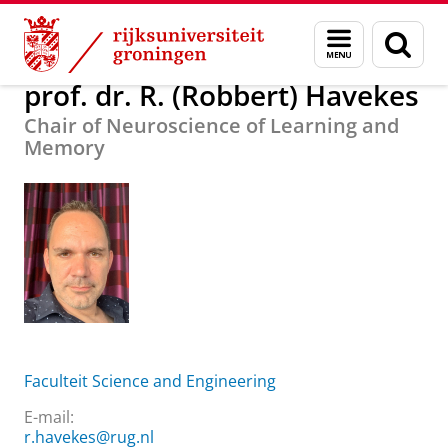
Skip
Skip
Over ons
prof. dr. R. (Robbert) Havekes
Menu
Zoek
to
to
en
Content
Navigation
zoeken
prof. dr. R. (Robbert) Havekes
Chair of Neuroscience of Learning and
Memory
Faculteit Science and Engineering
E-mail:
r.havekes@rug.nl