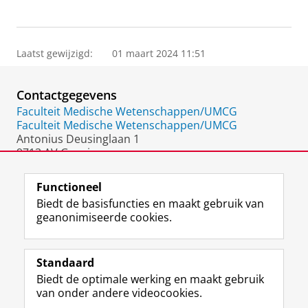
Laatst gewijzigd:
01 maart 2024 11:51
Contactgegevens
Faculteit Medische Wetenschappen/UMCG
Faculteit Medische Wetenschappen/UMCG
Antonius Deusinglaan 1
9713 AV Groningen
Nederland
Functioneel
Biedt de basisfuncties en maakt gebruik van
geanonimiseerde cookies.
F
L
R
I
Y
Volg de RUG
a
i
S
n
o
Standaard
c
n
S
s
u
Biedt de optimale werking en maakt gebruik
e
k
-
t
T
Studiekiezers
van onder andere videocookies.
b
e
f
a
u