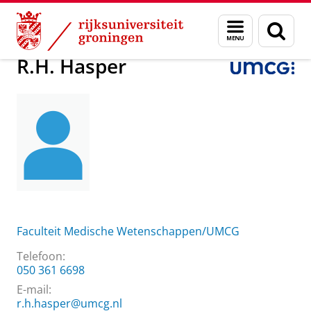
Skip
Skip
Over ons
R.H. Hasper
Menu
Zoek
to
to
en
Content
Navigation
zoeken
R.H. Hasper
Faculteit Medische Wetenschappen/UMCG
Telefoon:
050 361 6698
E-mail:
r.h.hasper@umcg.nl