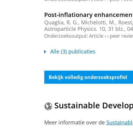
Post-inflationary enhancement
Quaglia, R. G.
,
Michelotti, M.
,
Roest,
Astroparticle Physics.
10
,
31 blz.
, 04
Onderzoeksoutput
:
Article
›
›
peer revi
Alle (3) publicaties
Bekijk volledig onderzoeksprofiel
Sustainable Develo
Meer informatie over de
Sustainab