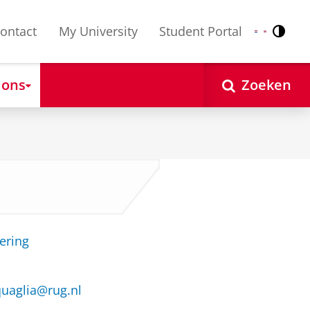
ontact
My University
Student Portal
Contr
Nederlands
English
 ons
Zoeken
ering
quaglia@rug.nl