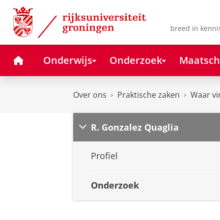
Skip
Skip
to
to
Content
Navigation
breed in kenni
Home
Onderwijs
Onderzoek
Maatsch
Over ons
Praktische zaken
Waar vi
R. Gonzalez Quaglia
Profiel
Onderzoek