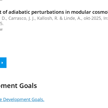
 of adiabatic perturbations in modular cosmo
 D.
, Carrasco, J. J., Kallosh, R. & Linde, A.,
okt-2025
,
In
5.
ew
pment Goals
le Development Goals.