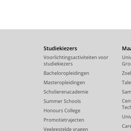
Studiekiezers
Maa
Voorlichtingsactiviteiten voor
Univ
studiekiezers
Gro
Bacheloropleidingen
Zoe
Masteropleidingen
Tal
Scholierenacademie
Sam
Cen
Summer Schools
Tec
Honours College
Uni
Promotietrajecten
Car
Veelgestelde vragen