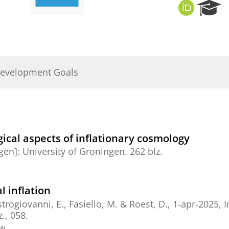
O
R
R
e
C
s
I
e
D
a
r
Development Goals
c
h
P
o
r
t
cal aspects of inflationary cosmology
a
ngen]:
University of Groningen
.
262 blz.
l
l inflation
trogiovanni, E.
, Fasiello, M. &
Roest, D.
,
1-apr-2025
,
I
z.
, 058.
ew