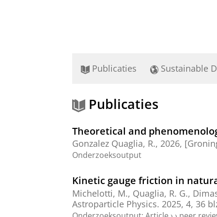
Publicaties
Sustainable 
Publicaties
Theoretical and phenomenologi
Gonzalez Quaglia, R.
,
2026
, [Groni
Onderzoeksoutput
Kinetic gauge friction in natura
Michelotti, M.
,
Quaglia, R. G.
,
Dimas
Astroparticle Physics.
2025
,
4
,
36 bl
Onderzoeksoutput
:
Article
›
›
peer revi