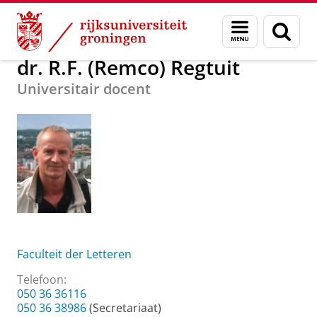
Skip
Skip
Over ons
dr. R.F. (Remco) Regtuit
Menu
Zoek
to
to
en
Content
Navigation
zoeken
dr. R.F. (Remco) Regtuit
Universitair docent
Faculteit der Letteren
Telefoon:
050 36 36116
050 36 38986
(Secretariaat)