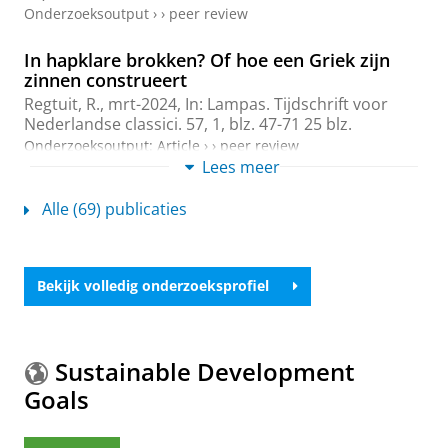
Onderzoeksoutput
›
›
peer review
In hapklare brokken? Of hoe een Griek zijn
zinnen construeert
Regtuit, R.
,
mrt-2024
,
In:
Lampas. Tijdschrift voor
Nederlandse classici.
57
,
1
,
blz. 47-71
25 blz.
Onderzoeksoutput
:
Article
›
›
peer review
Lees meer
Frisii ante portas
Alle (69) publicaties
Regtuit, R.
,
2023
,
Roma Latina, Roma Aeterna: Acta
Conventus Academiae Latinitati Fovendae (Romae, 12-
15.VI.2022).
De Mico, N., Deraedt, F., Laes, C., Miraglia,
A. & Sacré, T. (reds.). Marneffe, Belgium:
Melissa
,
Vol.
Bekijk volledig onderzoeksprofiel
1
.
blz. 53-68
16 blz.
Onderzoeksoutput
›
›
peer review
Women and Power In Hellenistic Poetry
Sustainable Development
Klooster, J.
,
Wakker, G. C.
,
Regtuit, R.
&
Harder, A.
,
27-
Goals
okt-2021
, Leuven:
Peeters
.
390 blz.
(Hellenistica
Groningana; vol. 26)