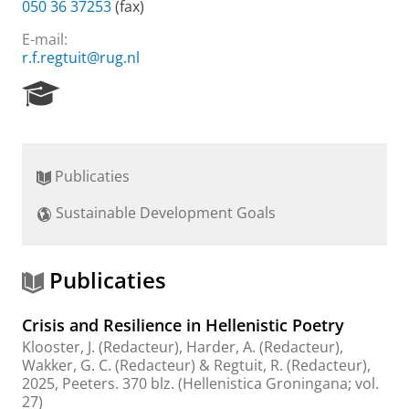
050 36 37253
(fax)
E-mail:
r.f.regtuit@rug.nl
R
e
s
e
a
Publicaties
r
c
Sustainable Development Goals
h
P
o
r
Publicaties
t
a
Crisis and Resilience in Hellenistic Poetry
l
Klooster, J.
(Redacteur),
Harder, A.
(Redacteur),
Wakker, G. C.
(Redacteur) &
Regtuit, R.
(Redacteur),
2025
,
Peeters
.
370 blz.
(Hellenistica Groningana; vol.
27)