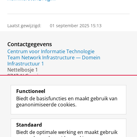
Laatst gewijzigd:
01 september 2025 15:13
Contactgegevens
Centrum voor Informatie Technologie
Team Network Infrastructure — Domein
Infrastructuur 1
Nettelbosje 1
9747 AJ Groningen
Nederland
Functioneel
Biedt de basisfuncties en maakt gebruik van
geanonimiseerde cookies.
F
L
R
I
Y
Volg de RUG
a
i
S
n
o
Standaard
c
n
S
s
u
Biedt de optimale werking en maakt gebruik
e
k
-
t
T
Studiekiezers