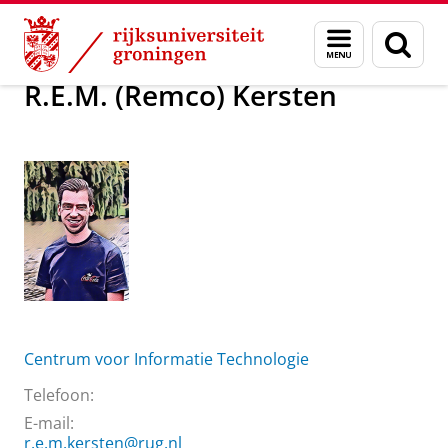
Skip
Skip
Over ons
R.E.M. (Remco) Kersten
Menu
Zoek
to
to
en
Content
Navigation
zoeken
R.E.M. (Remco) Kersten
Centrum voor Informatie Technologie
Telefoon:
E-mail:
r.e.m.kersten@rug.nl