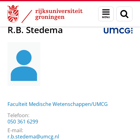
Skip
Skip
Over ons
R.B. Stedema
Menu
Zoek
to
to
en
Content
Navigation
zoeken
R.B. Stedema
Faculteit Medische Wetenschappen/UMCG
Telefoon:
050 361 6299
E-mail:
r.b.stedema@umcg.nl