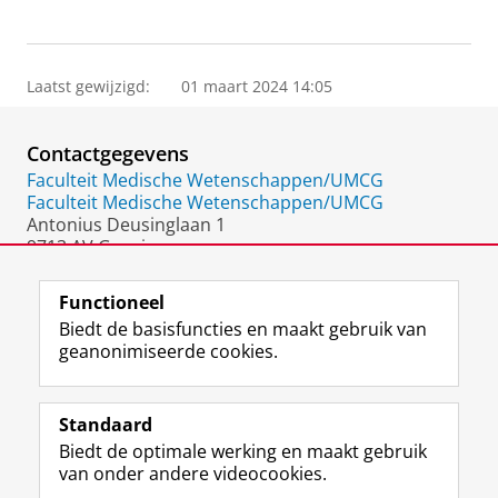
Laatst gewijzigd:
01 maart 2024 14:05
Contactgegevens
Faculteit Medische Wetenschappen/UMCG
Faculteit Medische Wetenschappen/UMCG
Antonius Deusinglaan 1
9713 AV Groningen
Nederland
Functioneel
Biedt de basisfuncties en maakt gebruik van
geanonimiseerde cookies.
F
L
R
I
Y
Volg de RUG
a
i
S
n
o
Standaard
c
n
S
s
u
Biedt de optimale werking en maakt gebruik
e
k
-
t
T
Studiekiezers
van onder andere videocookies.
b
e
f
a
u