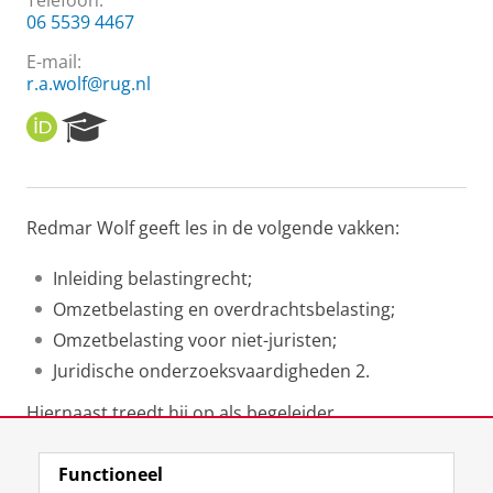
Telefoon:
06 5539 4467
E-mail:
r.a.wolf@rug.nl
O
R
R
e
C
s
I
e
D
a
Redmar Wolf geeft les in de volgende vakken:
r
c
h
Inleiding belastingrecht;
P
Omzetbelasting en overdrachtsbelasting;
o
Omzetbelasting voor niet-juristen;
r
t
Juridische onderzoeksvaardigheden 2.
a
l
Hiernaast treedt hij op als begeleider
van masterscripties
Functioneel