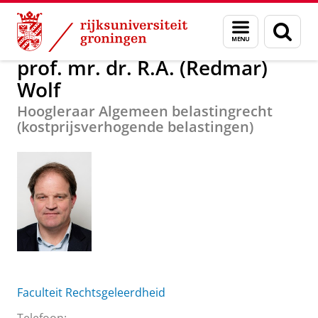
Skip
Skip
Over ons
prof. mr. dr. R.A. (Redmar) Wolf
Menu
Zoek
to
to
en
Content
Navigation
zoeken
prof. mr. dr. R.A. (Redmar)
Wolf
Hoogleraar Algemeen belastingrecht
(kostprijsverhogende belastingen)
Faculteit Rechtsgeleerdheid