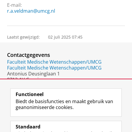
E-mail:
r.a.veldman@umcg.nl
Laatst gewijzigd:
02 juli 2025 07:45
Contactgegevens
Faculteit Medische Wetenschappen/UMCG
Faculteit Medische Wetenschappen/UMCG
Antonius Deusinglaan 1
9713 AV Groningen
Nederland
Functioneel
Biedt de basisfuncties en maakt gebruik van
geanonimiseerde cookies.
F
L
R
I
Y
Volg de RUG
a
i
S
n
o
Standaard
c
n
S
s
u