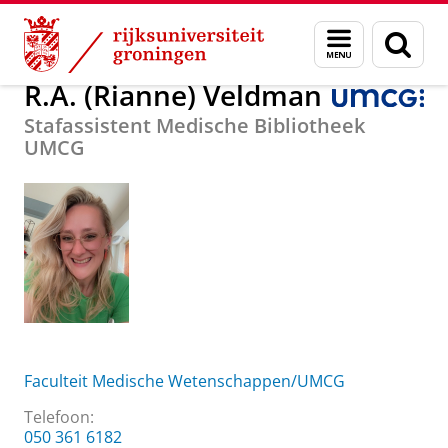
Skip
Skip
Over ons
R.A. (Rianne) Veldman
Menu
Zoek
to
to
en
Content
Navigation
zoeken
R.A. (Rianne) Veldman
Stafassistent Medische Bibliotheek
UMCG
Faculteit Medische Wetenschappen/UMCG
Telefoon:
050 361 6182