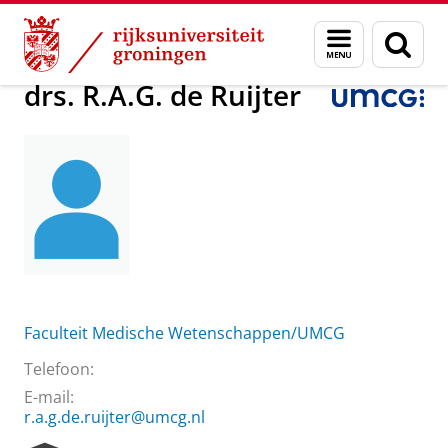
Skip
Skip
Over ons
drs. R.A.G. de Ruijter
Menu
Zoek
to
to
en
Content
Navigation
zoeken
drs. R.A.G. de Ruijter
Faculteit Medische Wetenschappen/UMCG
Telefoon:
E-mail:
r.a.g.de.ruijter@umcg.nl