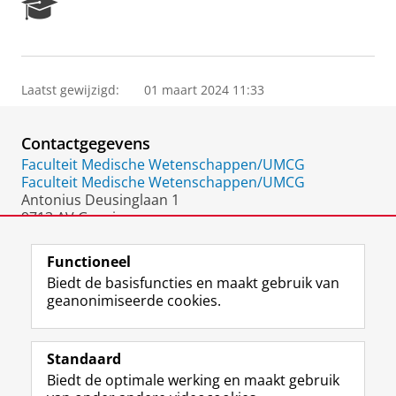
R
e
s
e
a
Laatst gewijzigd:
01 maart 2024 11:33
r
c
h
Contactgegevens
P
o
Faculteit Medische Wetenschappen/UMCG
r
Faculteit Medische Wetenschappen/UMCG
t
Antonius Deusinglaan 1
a
9713 AV Groningen
l
Nederland
Functioneel
Biedt de basisfuncties en maakt gebruik van
geanonimiseerde cookies.
F
L
R
I
Y
Volg de RUG
a
i
S
n
o
Standaard
c
n
S
s
u
Biedt de optimale werking en maakt gebruik
e
k
-
t
T
Studiekiezers