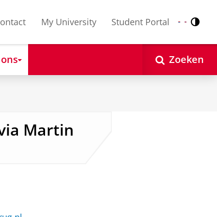
ontact
My University
Student Portal
Contr
Nederlands
English
 ons
Zoeken
ivia Martin