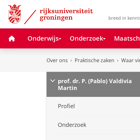
Skip
Skip
to
to
Content
Navigation
breed in kenni
Home
Onderwijs
Onderzoek
Maatsch
Over ons
Praktische zaken
Waar vi
prof. dr. P. (Pablo) Valdivia
Martin
Profiel
Onderzoek