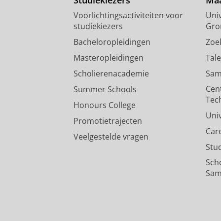
Voorlichtingsactiviteiten voor
Univ
studiekiezers
Gro
Bacheloropleidingen
Zoe
Masteropleidingen
Tal
Scholierenacademie
Sam
Cen
Summer Schools
Tec
Honours College
Uni
Promotietrajecten
Car
Veelgestelde vragen
Stu
Sch
Sam