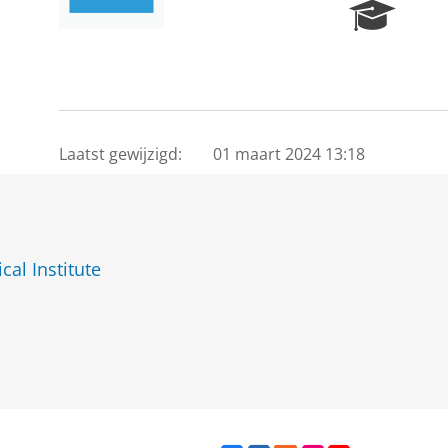
R
e
s
e
a
r
c
Laatst gewijzigd:
01 maart 2024 13:18
h
P
o
r
t
al Institute
a
l