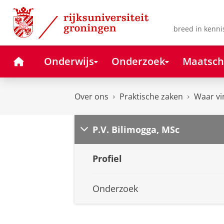
Skip
Skip
to
to
Content
Navigation
breed in kenni
Home
Onderwijs
Onderzoek
Maatsch
Over ons
Praktische zaken
Waar vi
P.V. Bilimogga, MSc
Profiel
Onderzoek