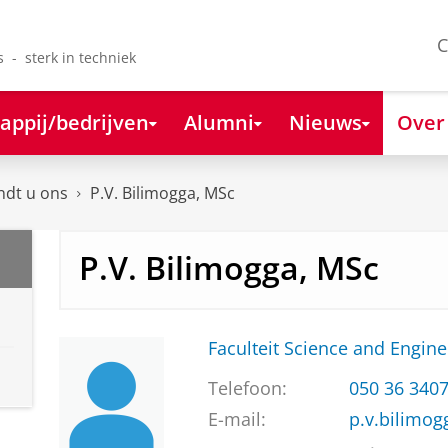
C
s - sterk in techniek
appij/bedrijven
Alumni
Nieuws
Over
ndt u ons
P.V. Bilimogga, MSc
P.V. Bilimogga, MSc
Faculteit Science and Engine
Telefoon:
050 36 340
E-mail:
p.v.bilimog