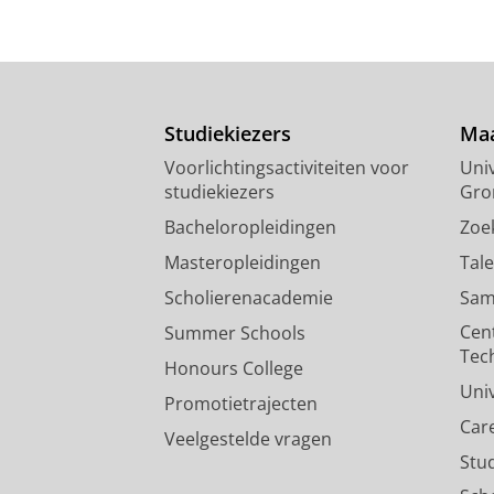
Studiekiezers
Maa
Voorlichtingsactiviteiten voor
Univ
studiekiezers
Gro
Bacheloropleidingen
Zoe
Masteropleidingen
Tal
Scholierenacademie
Sam
Cen
Summer Schools
Tec
Honours College
Uni
Promotietrajecten
Car
Veelgestelde vragen
Stu