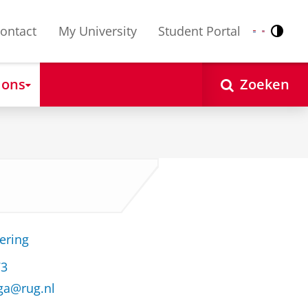
ontact
My University
Student Portal
Contr
Nederlands
English
 ons
Zoeken
ering
73
ga@rug.nl