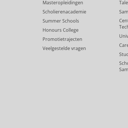
Masteropleidingen
Tal
Scholierenacademie
Sam
Cen
Summer Schools
Tec
Honours College
Uni
Promotietrajecten
Car
Veelgestelde vragen
Stu
Sch
Sam