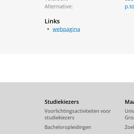
Alternative:
p.t
Links
webpagina
Studiekiezers
Maa
Voorlichtingsactiviteiten voor
Univ
studiekiezers
Gro
Bacheloropleidingen
Zoe