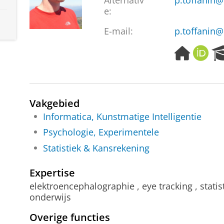
Alternativ
p.toffanin@
e:
E-mail:
p.toffanin
H
O
o
R
m
C
e
I
p
D
Vakgebied
a
Informatica, Kunstmatige Intelligentie
g
e
Psychologie, Experimentele
Statistiek & Kansrekening
Expertise
elektroencephalographie , eye tracking , statis
onderwijs
Overige functies