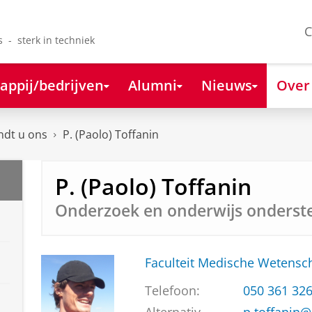
C
s - sterk in techniek
appij/bedrijven
Alumni
Nieuws
Over
ndt u ons
P. (Paolo) Toffanin
P. (Paolo) Toffanin
Onderzoek en onderwijs onderst
Faculteit Medische Weten
Telefoon:
050 361 32