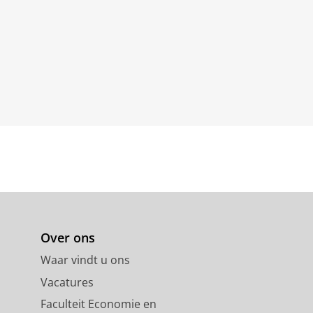
Over ons
Waar vindt u ons
Vacatures
Faculteit Economie en