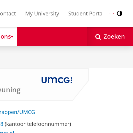
ontact
My University
Student Portal
Contr
Nederlands
English
 ons
Zoeken
euning
schappen/UMCG
68
(kantoor telefoonnummer)