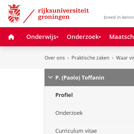
Skip
Skip
to
to
Content
Navigation
breed in kenni
Home
Onderwijs
Onderzoek
Maatsch
Over ons
Praktische zaken
Waar vi
P. (Paolo) Toffanin
Profiel
Onderzoek
Curriculum vitae