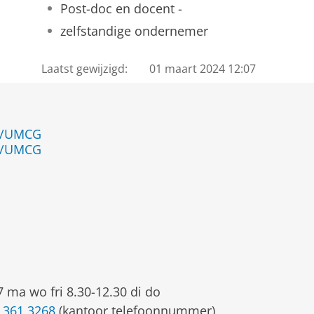
Post-doc en docent -
zelfstandige ondernemer
Laatst gewijzigd:
01 maart 2024 12:07
en/UMCG
en/UMCG
7 ma wo fri 8.30-12.30 di do
 361 3268
(kantoor telefoonnummer)