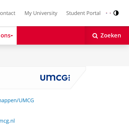
ontact
My University
Student Portal
Contr
Nederlands
English
 ons
Zoeken
schappen/UMCG
mcg.nl