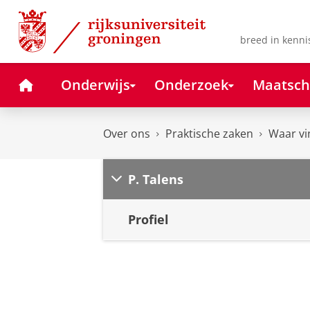
Skip
Skip
to
to
Content
Navigation
breed in kenni
Home
Onderwijs
Onderzoek
Maatsch
Over ons
Praktische zaken
Waar vi
P. Talens
Profiel