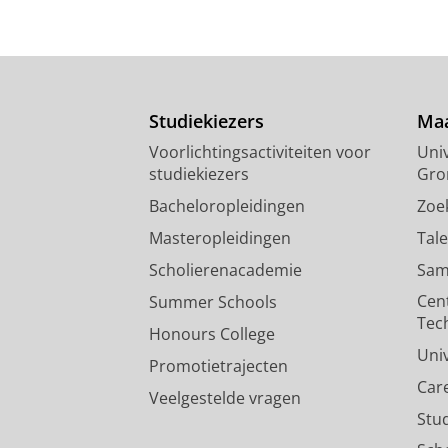
Studiekiezers
Maa
Voorlichtingsactiviteiten voor
Univ
studiekiezers
Gro
Bacheloropleidingen
Zoe
Masteropleidingen
Tal
Scholierenacademie
Sam
Cen
Summer Schools
Tec
Honours College
Uni
Promotietrajecten
Car
Veelgestelde vragen
Stu