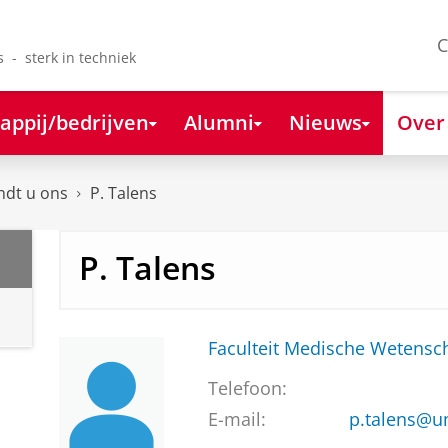
C
s - sterk in techniek
appij/bedrijven
Alumni
Nieuws
Over
ndt u ons
P. Talens
P. Talens
Faculteit Medische Weten
Telefoon:
E-mail:
p.talens@u