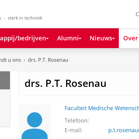
C
s - sterk in techniek
appij/bedrijven
Alumni
Nieuws
Over
ndt u ons
drs. P.T. Rosenau
drs. P.T. Rosenau
Faculteit Medische Weten
Telefoon:
E-mail:
p.t.rosena