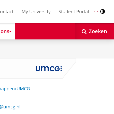
ontact
My University
Student Portal
Contr
Nederlands
English
 ons
Zoeken
schappen/UMCG
u@umcg.nl