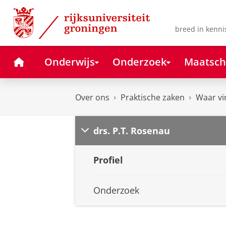
Skip
Skip
to
to
Content
Navigation
breed in kenni
Home
Onderwijs
Onderzoek
Maatsch
Over ons
Praktische zaken
Waar vi
drs. P.T. Rosenau
Profiel
Onderzoek