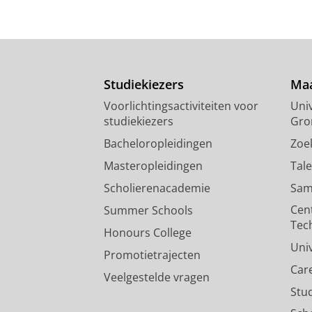
Studiekiezers
Maa
Voorlichtingsactiviteiten voor
Univ
studiekiezers
Gro
Bacheloropleidingen
Zoe
Masteropleidingen
Tal
Scholierenacademie
Sam
Cen
Summer Schools
Tec
Honours College
Uni
Promotietrajecten
Car
Veelgestelde vragen
Stu