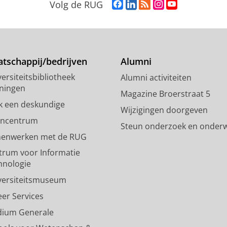
F
L
R
I
Y
Volg de RUG
a
i
S
n
o
c
n
S
s
u
e
k
-
t
T
b
e
f
a
u
o
d
e
g
b
tschappij/bedrijven
Alumni
o
I
e
r
e
ersiteitsbibliotheek
Alumni activiteiten
k
n
d
a
-
ningen
p
-
R
m
k
Magazine Broerstraat 5
a
p
i
-
a
k een deskundige
Wijzigingen doorgeven
g
a
j
a
n
encentrum
Steun onderzoek en onderw
i
g
k
c
a
enwerken met de RUG
n
i
s
c
a
a
n
u
o
l
trum voor Informatie
R
a
n
u
R
hnologie
i
R
i
n
i
versiteitsmuseum
j
i
v
t
j
k
j
e
R
k
eer Services
s
k
r
i
s
dium Generale
u
s
s
j
u