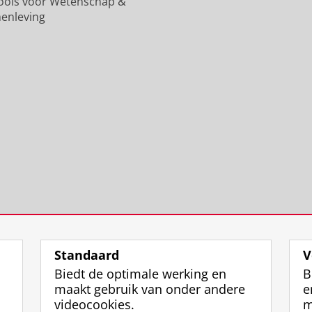
n
u
i
k
n
ools voor Wetenschap &
i
n
t
s
i
enleving
v
i
e
u
v
e
v
i
n
e
r
e
t
i
r
s
r
G
v
s
i
s
r
e
i
t
i
o
r
t
e
t
n
s
e
i
e
i
i
i
t
i
n
t
t
G
t
g
e
G
r
G
e
i
r
o
r
n
t
o
n
o
G
n
i
n
r
i
n
i
o
n
Standaard
V
g
n
n
g
Biedt de optimale werking en
B
e
g
i
e
maakt gebruik van onder andere
e
n
e
n
n
videocookies.
m
n
g