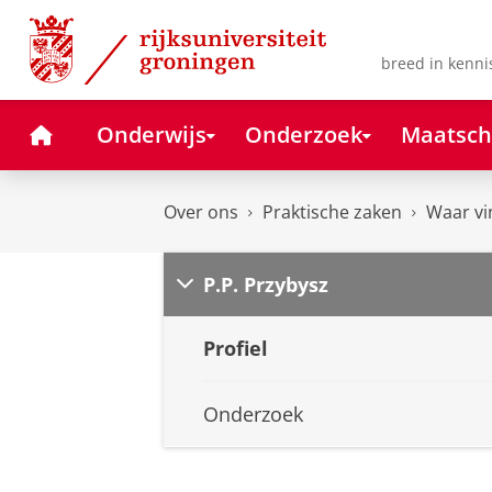
Skip
Skip
to
to
Content
Navigation
breed in kenni
Home
Onderwijs
Onderzoek
Maatsch
Over ons
Praktische zaken
Waar vi
P.P. Przybysz
Profiel
Onderzoek