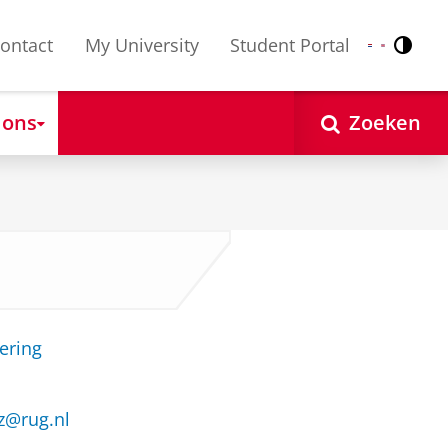
ontact
My University
Student Portal
Contr
Nederlands
English
 ons
Zoeken
ering
z@rug.nl