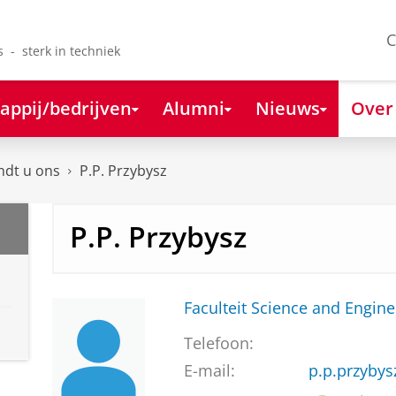
C
s - sterk in techniek
appij/bedrijven
Alumni
Nieuws
Over
ndt u ons
P.P. Przybysz
P.P. Przybysz
Faculteit Science and Engine
Telefoon:
E-mail:
p.p.przybys