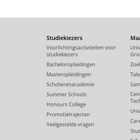
Studiekiezers
Maa
Voorlichtingsactiviteiten voor
Univ
studiekiezers
Gro
Bacheloropleidingen
Zoe
Masteropleidingen
Tal
Scholierenacademie
Sam
Cen
Summer Schools
Tec
Honours College
Uni
Promotietrajecten
Car
Veelgestelde vragen
Stu