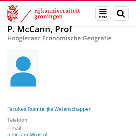
Skip
Skip
Over ons
P. McCann, Prof
Menu
Zoek
to
to
en
Content
Navigation
zoeken
P. McCann, Prof
Hoogleraar Economische Geografie
Faculteit Ruimtelijke Wetenschappen
Telefoon:
E-mail:
p.mccann@rug.nl