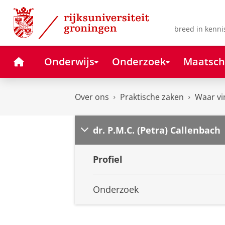
Skip
Skip
to
to
Content
Navigation
breed in kenni
Home
Onderwijs
Onderzoek
Maatsch
Over ons
Praktische zaken
Waar vi
dr. P.M.C. (Petra) Callenbach
Profiel
Onderzoek