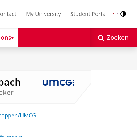
ontact
My University
Student Portal
Contr
Nederlands
English
 ons
Zoeken
nbach
eker
schappen/UMCG