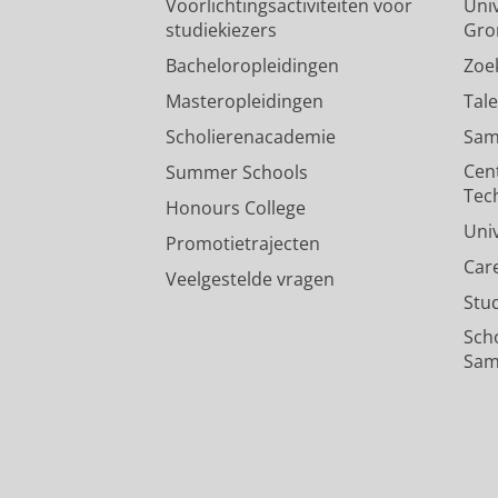
Voorlichtingsactiviteiten voor
Univ
studiekiezers
Gro
Bacheloropleidingen
Zoe
Masteropleidingen
Tal
Scholierenacademie
Sam
Cen
Summer Schools
Tec
Honours College
Uni
Promotietrajecten
Car
Veelgestelde vragen
Stu
Sch
Sam