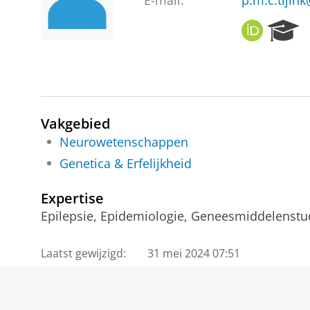
E-mail:
p.m.c.tijin
O
R
R
e
C
s
I
e
D
a
r
c
Vakgebied
h
Neurowetenschappen
P
Genetica & Erfelijkheid
o
r
t
Expertise
a
Epilepsie, Epidemiologie, Geneesmiddelenstud
l
Laatst gewijzigd:
31 mei 2024 07:51