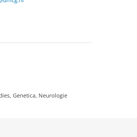
k@umcg.nl
ies, Genetica, Neurologie