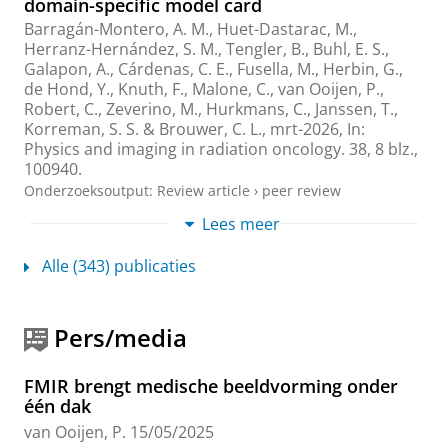
domain-specific model card
g
e
Barragán-Montero, A. M., Huet-Dastarac, M.,
Herranz-Hernández, S. M., Tengler, B., Buhl, E. S.,
Galapon, A.
, Cárdenas, C. E., Fusella, M., Herbin, G.,
de Hond, Y., Knuth, F., Malone, C.,
van Ooijen, P.
,
Robert, C., Zeverino, M., Hurkmans, C., Janssen, T.,
Korreman, S. S. &
Brouwer, C. L.
,
mrt-2026
,
In:
Physics and imaging in radiation oncology.
38
,
8 blz.
,
100940.
Onderzoeksoutput
:
Review article
›
peer review
Lees meer
A multi-toxicity deep learning approach for
normal tissue complication probability
Alle (343) publicaties
modelling in head and neck cancer patients
receiving radiotherapy
MacRae, D. C.
,
van der Hoek, L.
,
de Vette, S. P. M.
,
Pers/media
Neh, H.
, Moreno, A. C., Fuller, C. D.,
Langendijk, J. A.
,
Valdenegro-Toro, M. A.
,
Sijtsema, N. M.
,
van Ooijen, P.
M. A.
&
van Dijk, L. V.
,
jun-2026
,
In:
Radiotherapy and
FMIR brengt medische beeldvorming onder
Oncology.
219
,
9 blz.
, 111486.
één dak
Onderzoeksoutput
:
Article
›
›
peer review
van Ooijen, P.
15/05/2025