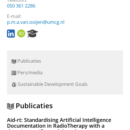
Telefoon:
050 361 2286
E-mail:
p.m.a.van.ooijen@umcg.nl
L
O
R
i
R
e
n
C
s
k
I
e
e
D
a
Publicaties
d
r
I
c
Pers/media
n
h
P
P
Sustainable Development Goals
r
o
o
r
f
t
i
a
Publicaties
l
l
e
Aid-rt: Standardising Artificial Intelligence
P
Documentation in RadioTherapy with a
a