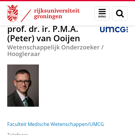
Skip
Skip
Over ons
prof. dr. ir. P.M.A. (Peter) van Ooijen
Menu
Zoek
to
to
en
Content
Navigation
zoeken
prof. dr. ir. P.M.A.
(Peter) van Ooijen
Wetenschappelijk Onderzoeker /
Hoogleraar
Faculteit Medische Wetenschappen/UMCG